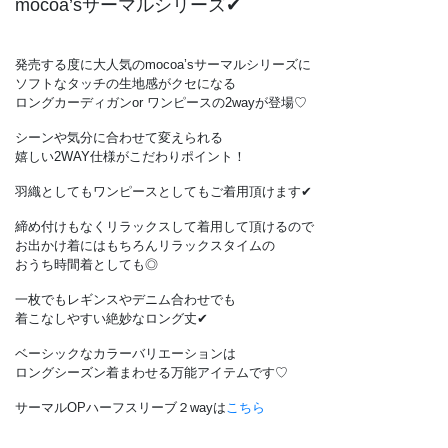
mocoa’sサーマルシリーズ✔︎
発売する度に大人気のmocoa’sサーマルシリーズに
ソフトなタッチの生地感がクセになる
ロングカーディガンor ワンピースの2wayが登場♡
シーンや気分に合わせて変えられる
嬉しい2WAY仕様がこだわりポイント！
羽織としてもワンピースとしてもご着用頂けます✔︎
締め付けもなくリラックスして着用して頂けるので
お出かけ着にはもちろんリラックスタイムの
おうち時間着としても◎
一枚でもレギンスやデニム合わせでも
着こなしやすい絶妙なロング丈✔︎
ベーシックなカラーバリエーションは
ロングシーズン着まわせる万能アイテムです♡
サーマルOPハーフスリーブ２wayは
こちら