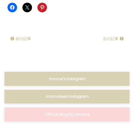
前の記事
次の記事
mocoa's Instagram
momokaeri Instagram
Official Blog by Ameba