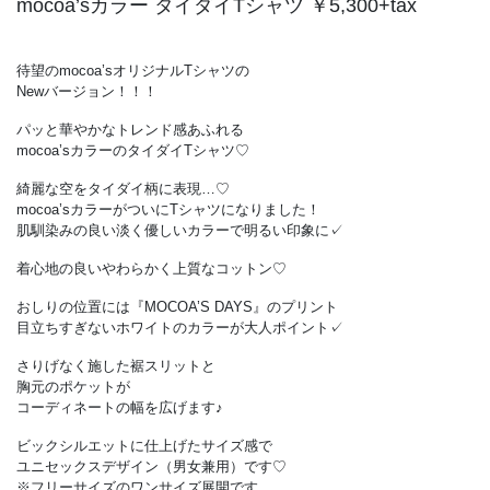
mocoa’sカラー タイダイTシャツ ￥5,300+tax
待望のmocoa’sオリジナルTシャツの
Newバージョン！！！
パッと華やかなトレンド感あふれる
mocoa’sカラーのタイダイTシャツ♡
綺麗な空をタイダイ柄に表現…♡
mocoa’sカラーがついにTシャツになりました！
肌馴染みの良い淡く優しいカラーで明るい印象に✓
着心地の良いやわらかく上質なコットン♡
おしりの位置には『MOCOA’S DAYS』のプリント
目立ちすぎないホワイトのカラーが大人ポイント✓
さりげなく施した裾スリットと
胸元のポケットが
コーディネートの幅を広げます♪
ビックシルエットに仕上げたサイズ感で
ユニセックスデザイン（男女兼用）です♡
※フリーサイズのワンサイズ展開です。