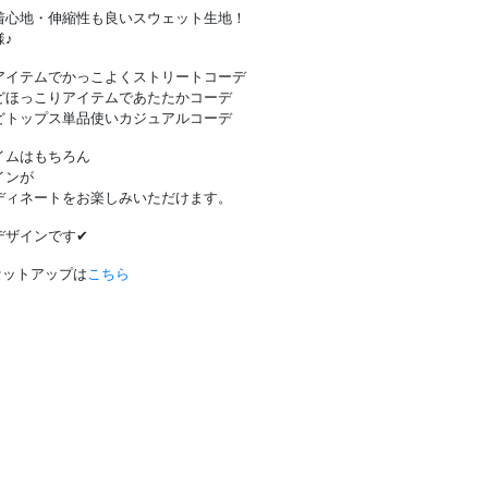
着心地・伸縮性も良いスウェット生地！
♪
アイテムでかっこよくストリートコーデ
どほっこりアイテムであたたかコーデ
どトップス単品使いカジュアルコーデ
イムはもちろん
インが
ディネートをお楽しみいただけます。
ザインです✔︎
ムセットアップは
こちら