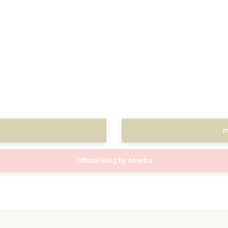
m
m
Official Blog by Ameba