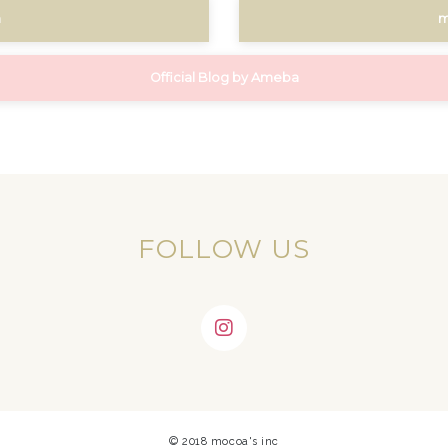
m
m
Official Blog by Ameba
FOLLOW US
© 2018 mocoa's inc