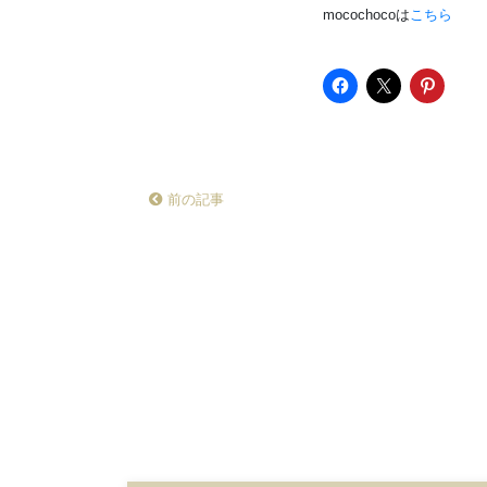
mocochocoは
こちら
前の記事