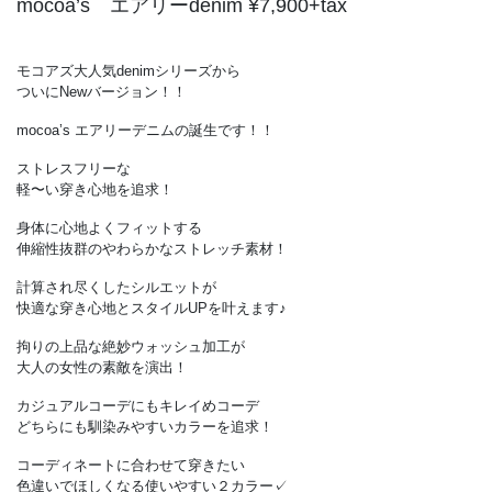
mocoa’s エアリーdenim ¥7,900+tax
モコアズ大人気denimシリーズから
ついにNewバージョン！！
mocoa’s エアリーデニムの誕生です！！
ストレスフリーな
軽〜い穿き心地を追求！
身体に心地よくフィットする
伸縮性抜群のやわらかなストレッチ素材！
計算され尽くしたシルエットが
快適な穿き心地とスタイルUPを叶えます♪
拘りの上品な絶妙ウォッシュ加工が
大人の女性の素敵を演出！
カジュアルコーデにもキレイめコーデ
どちらにも馴染みやすいカラーを追求！
コーディネートに合わせて穿きたい
色違いでほしくなる使いやすい２カラー✓