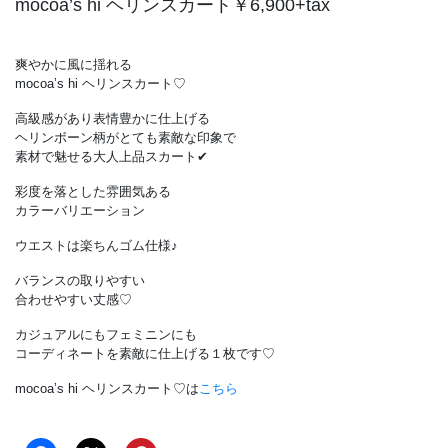
mocoa’s hi ヘリンスカート￥6,900+tax
爽やかに風に揺れる
mocoa’s hi ヘリンスカート♡
高級感があり表情豊かに仕上げる
ヘリンボーン柄がとても素敵な印象で
素材で魅せる大人上品スカート✔︎
彩度を落とした雰囲気ある
カラーバリエーション
ウエストは楽ちんゴム仕様♪
バランスの取りやすい
合わせやすい丈感♡
カジュアルにもフェミニンにも
コーディネートを素敵に仕上げる１枚です♡
mocoa’s hi ヘリンスカート♡は
こちら