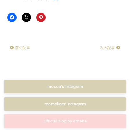
前の記事
次の記事
mocoa's Instagram
momokaeri Instagram
Official Blog by Ameba