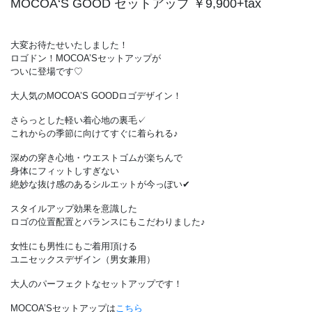
MOCOA‘S GOOD セットアップ ￥9,900+tax
大変お待たせいたしました！
ロゴドン！MOCOA’Sセットアップが
ついに登場です♡
大人気のMOCOA’S GOODロゴデザイン！
さらっとした軽い着心地の裏毛✓
これからの季節に向けてすぐに着られる♪
深めの穿き心地・ウエストゴムが楽ちんで
身体にフィットしすぎない
絶妙な抜け感のあるシルエットが今っぽい✔︎
スタイルアップ効果を意識した
ロゴの位置配置とバランスにもこだわりました♪
女性にも男性にもご着用頂ける
ユニセックスデザイン（男女兼用）
大人のパーフェクトなセットアップです！
MOCOA’Sセットアップは
こちら