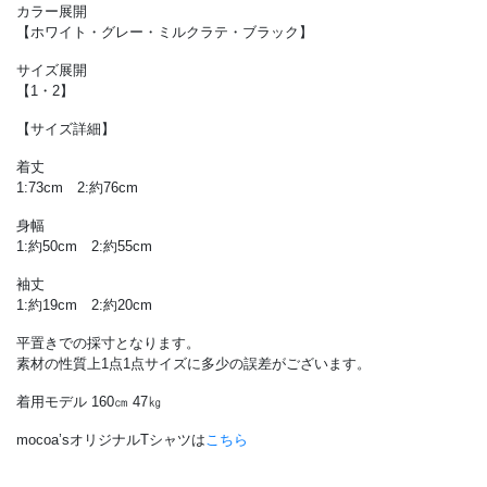
カラー展開
【ホワイト・グレー・ミルクラテ・ブラック】
サイズ展開
【1・2】
【サイズ詳細】
着丈
1:73cm 2:約76cm
身幅
1:約50cm 2:約55cm
袖丈
1:約19cm 2:約20cm
平置きでの採寸となります。
素材の性質上1点1点サイズに多少の誤差がございます。
着用モデル 160㎝ 47㎏
mocoa’sオリジナルTシャツは
こちら