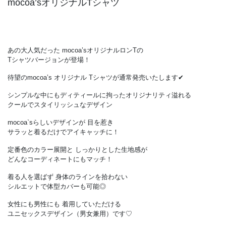
mocoa’sオリジナルTシャツ
あの大人気だった mocoa’sオリジナルロンTの
Tシャツバージョンが登場！
待望のmocoa’s オリジナル Tシャツが通常発売いたします✔
シンプルな中にもディティールに拘ったオリジナリティ溢れる
クールでスタイリッシュなデザイン
mocoa`sらしいデザインが 目を惹き
サラッと着るだけでアイキャッチに！
定番色のカラー展開と しっかりとした生地感が
どんなコーディネートにもマッチ！
着る人を選ばず 身体のラインを拾わない
シルエットで体型カバーも可能◎
女性にも男性にも 着用していただける
ユニセックスデザイン（男女兼用）です♡