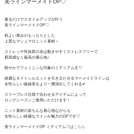
美ラインマーメイドOP♡
着るだけでスタイルアップが叶う
美ラインマーメイドOP♡
程よい厚みのもっちりとした
上質なマシュマロニット素材✓
ストレッチ性抜群の糸は動きやすくストレスフリーで
窮屈感なく最高の着心地♪
軽やかでフェミニンな印象のミディアム丈♡
綺麗なタイトシルエットを引き立たせるマーメイドラインは
女性らしい曲線美をより一層演出してくれる✔︎
スリーブレス仕様で合わせるアイテムによって
ロングシーズンご着用いただけます！
ニット素材の楽ちんな着心地ながらも
女性らしい綺麗なラインが魅力のOPです♡
美ラインマーメイドOP ミディアム♡は
こちら