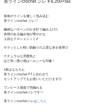
美ラインcrochet ジレ￥6,200+tax
身体のラインを優しく包み込む
美ラインcrochet ジレ♡
繊細なパターンのかぎ針で編み上げた
表情のある編み地が華やかな
上品なクロシェニット✔
サラッとした軽い肌触りの上質な糸を使用◎
ナチュラルな雰囲気と
ほど良い透け感はヘルシーな印象！
1枚はもちろん
美ラインcrochet PTと合わせて
セットアップでもお使いいただけます◎
ワンピース感覚で羽織れる
美ラインcrochetジレです♡
美ラインcrochetジレは
こちら