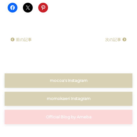
前の記事
次の記事
mocoa's Instagram
momokaeri Instagram
Official Blog by Ameba