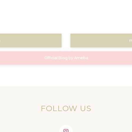
m
m
Official Blog by Ameba
FOLLOW US