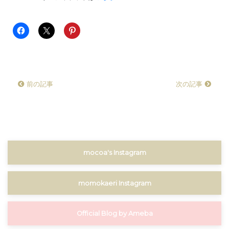
前の記事
次の記事
mocoa's Instagram
momokaeri Instagram
Official Blog by Ameba