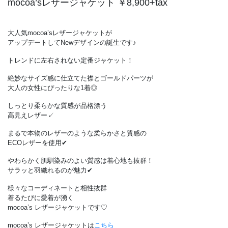
mocoa’sレザージャケット ￥8,900+tax
大人気mocoa’sレザージャケットが
アップデートしてNewデザインの誕生です♪
トレンドに左右されない定番ジャケット！
絶妙なサイズ感に仕立てた襟とゴールドパーツが
大人の女性にぴったりな1着◎
しっとり柔らかな質感が品格漂う
高見えレザー✓
まるで本物のレザーのような柔らかさと質感の
ECOレザーを使用✔︎
やわらかく肌馴染みのよい質感は着心地も抜群！
サラッと羽織れるのが魅力✔︎
様々なコーディネートと相性抜群
着るたびに愛着が湧く
mocoa’s レザージャケットです♡
mocoa’s レザージャケットは
こちら