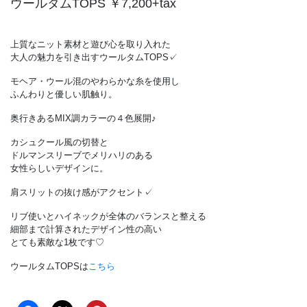
ウールタムTOPS ￥7,200+tax
上質なニット素材と遊び心を取り入れた
大人の魅力を引き出すウールタムTOPS✓
モヘア・ウール混のやわらかな糸を使用し
ふんわりと優しい肌触り。
奥行きあるMIX調カラーの４色展開♪
カシュクール風の切替と
ドルマンスリーブでメリハリのある
女性らしいデザインに。
肩スリットの抜け感がアクセント✓
リブ使いとハイネックが全体のバランスと整える
細部まで計算されたデザイン性の高い
とても素敵な1枚です♡
ウールタムTOPSは
こちら